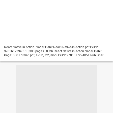
React Native in Action. Nader Dabit React-Native-in-Action.pdf ISBN:
9781617294051 | 300 pages | 8 Mb React Native in Action Nader Dabit
Page: 300 Format: pdf, ePub, fb2, mobi ISBN: 9781617294051 Publisher:
Manning Publications Company Download React...