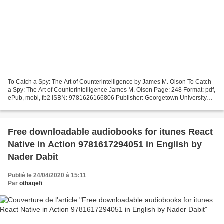
To Catch a Spy: The Art of Counterintelligence by James M. Olson To Catch
a Spy: The Art of Counterintelligence James M. Olson Page: 248 Format: pdf,
ePub, mobi, fb2 ISBN: 9781626166806 Publisher: Georgetown University
Press To Catch a Spy: The Art of...
Free downloadable audiobooks for itunes React
Native in Action 9781617294051 in English by
Nader Dabit
Publié le 24/04/2020 à 15:11
Par
othaqefi