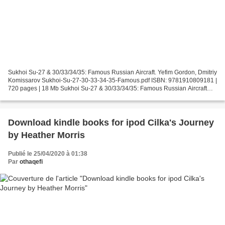
Sukhoi Su-27 & 30/33/34/35: Famous Russian Aircraft. Yefim Gordon, Dmitriy
Komissarov Sukhoi-Su-27-30-33-34-35-Famous.pdf ISBN: 9781910809181 |
720 pages | 18 Mb Sukhoi Su-27 & 30/33/34/35: Famous Russian Aircraft
Yefim Gordon, Dmitriy Komissarov Page:...
Download kindle books for ipod Cilka's Journey
by Heather Morris
Publié le 25/04/2020 à 01:38
Par
othaqefi