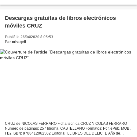
Editorial: PUCK Año de edición: 2018 Descargar eBook gratis Descargas...
Descargas gratuitas de libros electrónicos
móviles CRUZ
Publié le 26/04/2020 à 05:53
Par
othaqefi
CRUZ de NICOLAS FERRARO Ficha técnica CRUZ NICOLAS FERRARO
Número de páginas: 257 Idioma: CASTELLANO Formatos: Pdf, ePub, MOBI,
FB2 ISBN: 9788412062502 Editorial: LLIBRES DEL DELICTE Año de