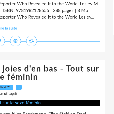
Reporter Who Revealed It to the World. Lesley M.
df ISBN: 9781982128555 | 288 pages | 8 Mb
eporter Who Revealed It to the World Lesley...
ire la suite
joies d'en bas - Tout sur
xe féminin
06.2021
…
ar othaqefi