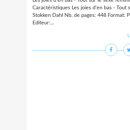
Les joies d'en bas - Tout sur le sexe fém
Caractéristiques Les joies d'en bas - Tout
Stokken Dahl Nb. de pages: 448 Format:
Editeur:...
L