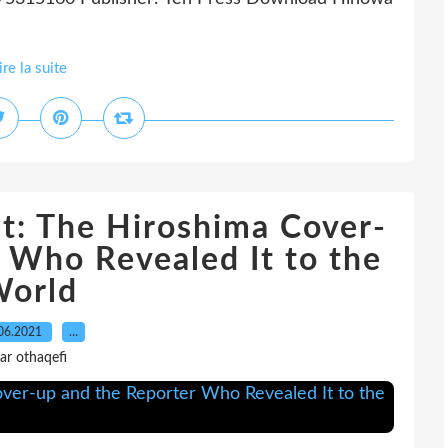
ire la suite
t: The Hiroshima Cover-
 Who Revealed It to the
orld
06.2021
…
ar othaqefi