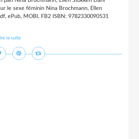
inin pan Nina Brochmann, Ellen Stokken Dahl
 sur le sexe féminin Nina Brochmann, Ellen
 Pdf, ePub, MOBI, FB2 ISBN: 9782330090531
ire la suite