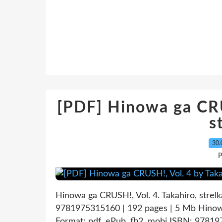
[PDF] Hinowa ga CRU
s
30.
P
Hinowa ga CRUSH!, Vol. 4. Takahiro, stre
9781975315160 | 192 pages | 5 Mb Hinowa 
Format: pdf, ePub, fb2, mobi ISBN: 9781