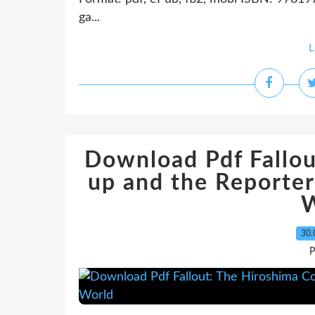
ga...
L
Download Pdf Fallou
up and the Reporter
W
30.
P