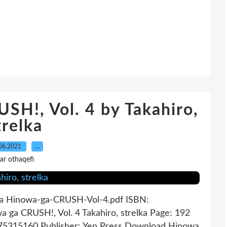
SH!, Vol. 4 by Takahiro,
trelka
06.2021
…
ar othaqefi
lka Hinowa-ga-CRUSH-Vol-4.pdf ISBN:
ga CRUSH!, Vol. 4 Takahiro, strelka Page: 192
975315160 Publisher: Yen Press Download Hinowa