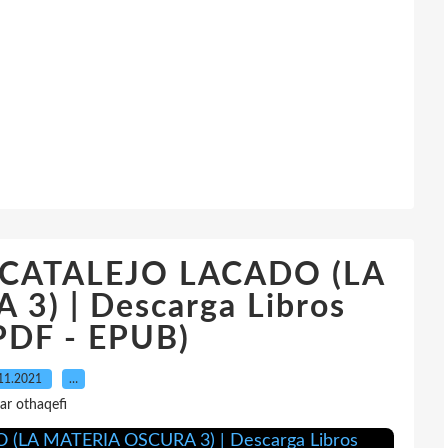
L CATALEJO LACADO (LA
3) | Descarga Libros
(PDF - EPUB)
11.2021
…
ar othaqefi