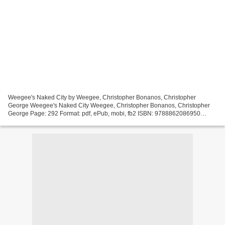
Weegee's Naked City by Weegee, Christopher Bonanos, Christopher
George Weegee's Naked City Weegee, Christopher Bonanos, Christopher
George Page: 292 Format: pdf, ePub, mobi, fb2 ISBN: 9788862086950
Publisher: Damiani/International Center of Photography...