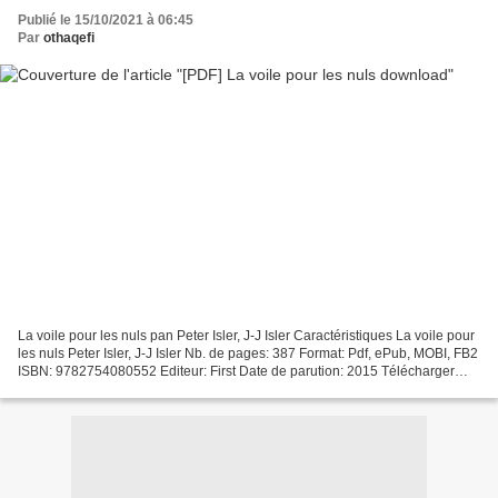
Publié le 15/10/2021 à 06:45
Par
othaqefi
La voile pour les nuls pan Peter Isler, J-J Isler Caractéristiques La voile pour
les nuls Peter Isler, J-J Isler Nb. de pages: 387 Format: Pdf, ePub, MOBI, FB2
ISBN: 9782754080552 Editeur: First Date de parution: 2015 Télécharger
eBook gratuit Téléchargement...