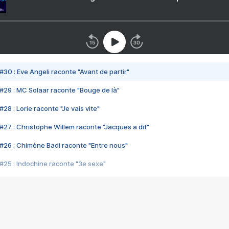
#30 : Eve Angeli raconte "Avant de partir"
#29 : MC Solaar raconte "Bouge de là"
28 : Lorie raconte "Je vais vite"
#27 : Christophe Willem raconte "Jacques a dit"
#26 : Chimène Badi raconte "Entre nous"
#25 : Indochine raconte "3e sexe"
#24 : Zaho raconte "C'est chelou"
#23 : Patrick Bruel raconte "Au café des délices"
#22 : Kyo raconte "Le chemin"