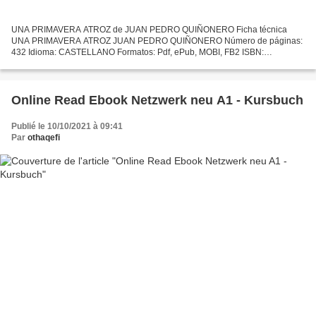
UNA PRIMAVERA ATROZ de JUAN PEDRO QUIÑONERO Ficha técnica
UNA PRIMAVERA ATROZ JUAN PEDRO QUIÑONERO Número de páginas:
432 Idioma: CASTELLANO Formatos: Pdf, ePub, MOBI, FB2 ISBN:
9788496956094 Editorial: ESPUELA DE PLATA Año de edición: 2007
Descargar...
Online Read Ebook Netzwerk neu A1 - Kursbuch
Publié le 10/10/2021 à 09:41
Par
othaqefi