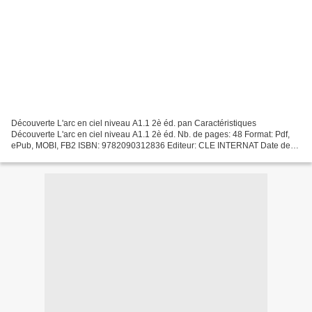
Découverte L'arc en ciel niveau A1.1 2è éd. pan Caractéristiques
Découverte L'arc en ciel niveau A1.1 2è éd. Nb. de pages: 48 Format: Pdf,
ePub, MOBI, FB2 ISBN: 9782090312836 Editeur: CLE INTERNAT Date de
parution: 2020 Télécharger eBook gratuit Ebooks...