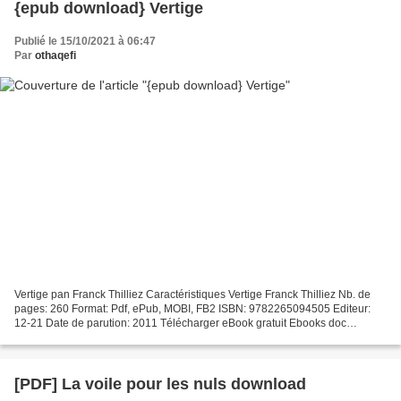
{epub download} Vertige
Publié le 15/10/2021 à 06:47
Par
othaqefi
Vertige pan Franck Thilliez Caractéristiques Vertige Franck Thilliez Nb. de
pages: 260 Format: Pdf, ePub, MOBI, FB2 ISBN: 9782265094505 Editeur:
12-21 Date de parution: 2011 Télécharger eBook gratuit Ebooks doc
télécharger Vertige par Franck Thilliez...
[PDF] La voile pour les nuls download