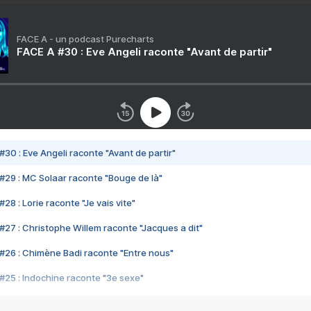
FACE A - un podcast Purecharts
FACE A #30 : Eve Angeli raconte "Avant de partir"
#30 : Eve Angeli raconte "Avant de partir"
#29 : MC Solaar raconte "Bouge de là"
28 : Lorie raconte "Je vais vite"
#27 : Christophe Willem raconte "Jacques a dit"
#26 : Chimène Badi raconte "Entre nous"
#25 : Indochine raconte "3e sexe"
#24 : Zaho raconte "C'est chelou"