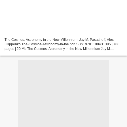
The Cosmos: Astronomy in the New Millennium. Jay M. Pasachoff, Alex
Filippenko The-Cosmos-Astronomy-in-the.pdf ISBN: 9781108431385 | 786
pages | 20 Mb The Cosmos: Astronomy in the New Millennium Jay M.
Pasachoff, Alex Filippenko Page: 786 Format: pdf,...