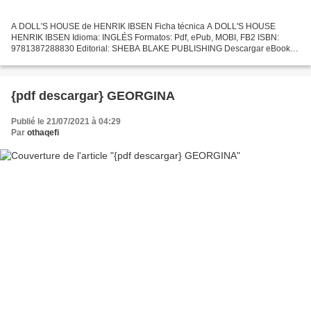
A DOLL'S HOUSE de HENRIK IBSEN Ficha técnica A DOLL'S HOUSE
HENRIK IBSEN Idioma: INGLÉS Formatos: Pdf, ePub, MOBI, FB2 ISBN:
9781387288830 Editorial: SHEBA BLAKE PUBLISHING Descargar eBook
gratis Libros descargables gratis para ipod touch A DOLL'S HOUSE...
{pdf descargar} GEORGINA
Publié le 21/07/2021 à 04:29
Par
othaqefi