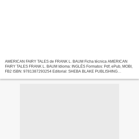
AMERICAN FAIRY TALES de FRANK L. BAUM Ficha técnica AMERICAN
FAIRY TALES FRANK L. BAUM Idioma: INGLÉS Formatos: Pdf, ePub, MOBI,
FB2 ISBN: 9781387293254 Editorial: SHEBA BLAKE PUBLISHING
Descargar eBook gratis Descarga gratuita de libros electrónicos....