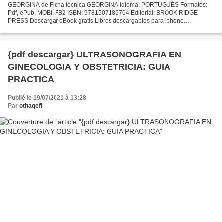
GEORGINA de Ficha técnica GEORGINA Idioma: PORTUGUÉS Formatos:
Pdf, ePub, MOBI, FB2 ISBN: 9781507185704 Editorial: BROOK RIDGE
PRESS Descargar eBook gratis Libros descargables para iphone.
GEORGINA 9781507185704 en español RTF Overview Uma mulher
determinada…...
{pdf descargar} ULTRASONOGRAFIA EN
GINECOLOGIA Y OBSTETRICIA: GUIA
PRACTICA
Publié le 19/07/2021 à 13:28
Par
othaqefi