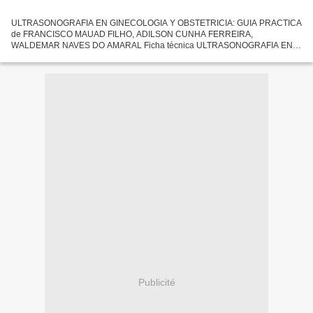
ULTRASONOGRAFIA EN GINECOLOGIA Y OBSTETRICIA: GUIA PRACTICA
de FRANCISCO MAUAD FILHO, ADILSON CUNHA FERREIRA,
WALDEMAR NAVES DO AMARAL Ficha técnica ULTRASONOGRAFIA EN
GINECOLOGIA Y OBSTETRICIA: GUIA PRACTICA FRANCISCO MAUAD
FILHO, ADILSON CUNHA FERREIRA,...
Publicité