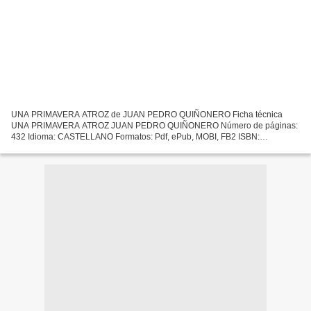
UNA PRIMAVERA ATROZ de JUAN PEDRO QUIÑONERO Ficha técnica
UNA PRIMAVERA ATROZ JUAN PEDRO QUIÑONERO Número de páginas:
432 Idioma: CASTELLANO Formatos: Pdf, ePub, MOBI, FB2 ISBN:
9788496956094 Editorial: ESPUELA DE PLATA Año de edición: 2007
Descargar...