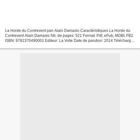
La Horde du Contrevent pan Alain Damasio Caractéristiques La Horde du
Contrevent Alain Damasio Nb. de pages: 521 Format: Pdf, ePub, MOBI, FB2
ISBN: 9782370490001 Editeur: La Volte Date de parution: 2014 Télécharger
eBook gratuit Télécharger des livres...