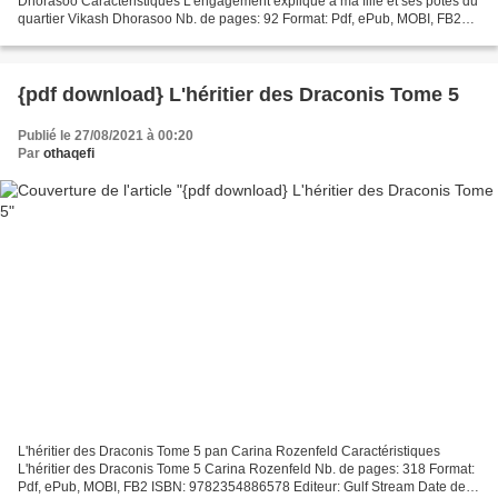
Dhorasoo Caractéristiques L'engagement expliqué à ma fille et ses potes du
quartier Vikash Dhorasoo Nb. de pages: 92 Format: Pdf, ePub, MOBI, FB2
ISBN: 9782021458244 Editeur: Seuil Date...
{pdf download} L'héritier des Draconis Tome 5
Publié le 27/08/2021 à 00:20
Par
othaqefi
L'héritier des Draconis Tome 5 pan Carina Rozenfeld Caractéristiques
L'héritier des Draconis Tome 5 Carina Rozenfeld Nb. de pages: 318 Format:
Pdf, ePub, MOBI, FB2 ISBN: 9782354886578 Editeur: Gulf Stream Date de