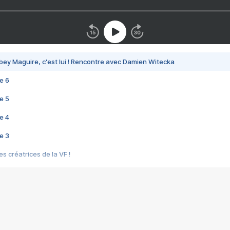
bey Maguire, c'est lui ! Rencontre avec Damien Witecka
e 6
e 5
e 4
e 3
s créatrices de la VF !
e 2
e 1
e Mektoub My Love arrive enfin ! Rencontre avec Shaïn Boumedine et Sal
i : après Toni en famille