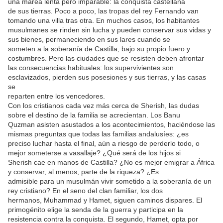
una marea lenta pero imparable: la conquista castellana
de sus tierras. Poco a poco, las tropas del rey Fernando van
tomando una villa tras otra. En muchos casos, los habitantes
musulmanes se rinden sin lucha y pueden conservar sus vidas y
sus bienes, permaneciendo en sus lares cuando se
someten a la soberanía de Castilla, bajo su propio fuero y
costumbres. Pero las ciudades que se resisten deben afrontar
las consecuencias habituales: los supervivientes son
esclavizados, pierden sus posesiones y sus tierras, y las casas
se
reparten entre los vencedores.
Con los cristianos cada vez más cerca de Sherish, las dudas
sobre el destino de la familia se acrecientan. Los Banu
Quzman asisten asustados a los acontecimientos, haciéndose las
mismas preguntas que todas las familias andalusíes: ¿es
preciso luchar hasta el final, aún a riesgo de perderlo todo, o
mejor someterse a vasallaje? ¿Qué será de los hijos si
Sherish cae en manos de Castilla? ¿No es mejor emigrar a África
y conservar, al menos, parte de la riqueza? ¿Es
admisible para un musulmán vivir sometido a la soberanía de un
rey cristiano? En el seno del clan familiar, los dos
hermanos, Muhammad y Hamet, siguen caminos dispares. El
primogénito elige la senda de la guerra y participa en la
resistencia contra la conquista. El segundo, Hamet, opta por