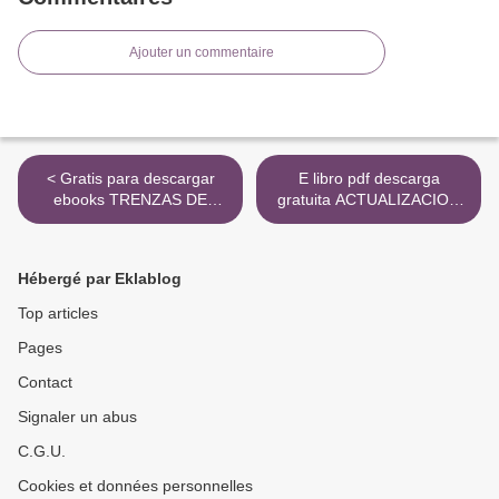
Ajouter un commentaire
< Gratis para descargar
E libro pdf descarga
ebooks TRENZAS DE
gratuita ACTUALIZACION
PAPEL CHM FB2 iBook
EN ASMA de CAROLINA
CISNEROS SERRANO
DJVU FB2 MOBI >
Hébergé par Eklablog
Top articles
Pages
Contact
Signaler un abus
C.G.U.
Cookies et données personnelles