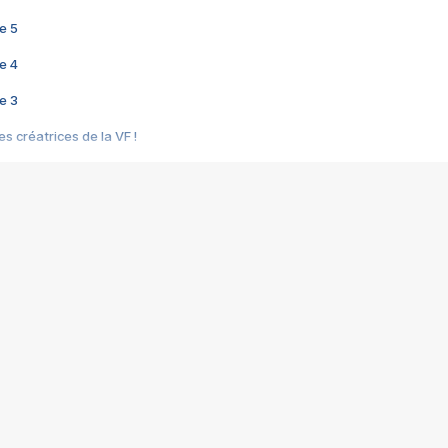
e 5
e 4
e 3
s créatrices de la VF !
e 2
e 1
e Mektoub My Love arrive enfin ! Rencontre avec Shaïn Boumedine et Sal
i : après Toni en famille
elle réalise le bouleversant Dites lui que je l'aime
ais ! Rencontre autour de Vie privée de Rebecca Zlotowski
 de Marguerite, Grave... Rencontre avec Ella Rumpf
 Les Rêveurs, un film intime sur la santé mentale